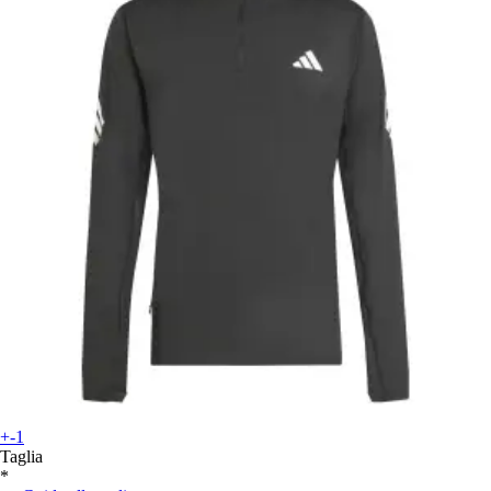
+-1
Taglia
*