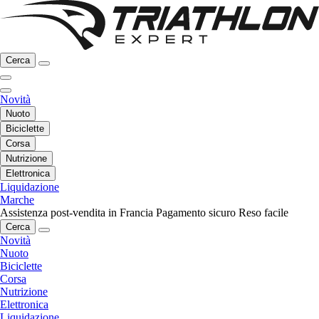
Cerca
Novità
Nuoto
Biciclette
Corsa
Nutrizione
Elettronica
Liquidazione
Marche
Assistenza post-vendita in Francia
Pagamento sicuro
Reso facile
Cerca
Novità
Nuoto
Biciclette
Corsa
Nutrizione
Elettronica
Liquidazione