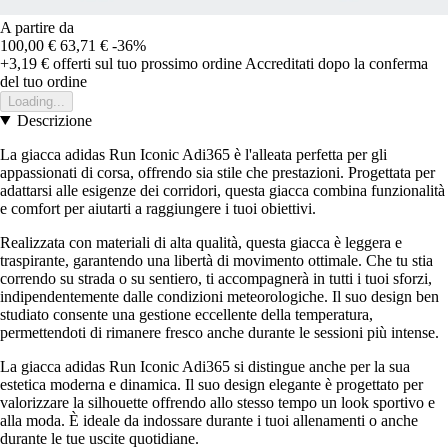
A partire da
100,00 €
63,71 €
-36%
+3,19 €
offerti sul tuo prossimo ordine
Accreditati dopo la conferma
del tuo ordine
Loading...
Descrizione
La giacca adidas Run Iconic Adi365 è l'alleata perfetta per gli
appassionati di corsa, offrendo sia stile che prestazioni. Progettata per
adattarsi alle esigenze dei corridori, questa giacca combina funzionalità
e comfort per aiutarti a raggiungere i tuoi obiettivi.
Realizzata con materiali di alta qualità, questa giacca è leggera e
traspirante, garantendo una libertà di movimento ottimale. Che tu stia
correndo su strada o su sentiero, ti accompagnerà in tutti i tuoi sforzi,
indipendentemente dalle condizioni meteorologiche. Il suo design ben
studiato consente una gestione eccellente della temperatura,
permettendoti di rimanere fresco anche durante le sessioni più intense.
La giacca adidas Run Iconic Adi365 si distingue anche per la sua
estetica moderna e dinamica. Il suo design elegante è progettato per
valorizzare la silhouette offrendo allo stesso tempo un look sportivo e
alla moda. È ideale da indossare durante i tuoi allenamenti o anche
durante le tue uscite quotidiane.