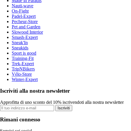
Made in Paradis
Nauti-wave
On-Fight
Padel-Expert
Pecheur-Store
Pet and Garden
Slowood Interior
Smash-Expert
Sneak'In
Sneakids
Sport is good
Training-Fit
Trek-Expert
TripNBikers
Vélo-Store
Winter-Expert
Iscriviti alla nostra newsletter
Approfitta di uno sconto del 10% iscrivendoti alla nostra newsletter
Iscriviti
Rimani connesso
Seguici sui social