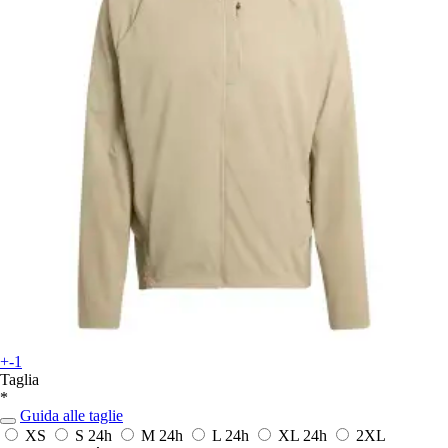
+-1
Taglia
*
Guida alle taglie
XS
S
24h
M
24h
L
24h
XL
24h
2XL