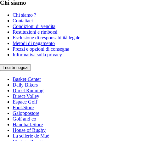
Chi siamo
Chi siamo ?
Contattaci
Condizioni di vendita
Restituzioni e rimborsi
Esclusione di responsabilità legale
Metodi di pagamento
Prezzi e opzioni di consegna
Informativa sulla privacy
I nostri negozi
Basket-Center
Daily Bikers
Direct Running
Direct-Volley
Espace Golf
Foot-Store
Galoppostore
Golf and co
Handball-Store
House of Rugby
La sellerie de Maé