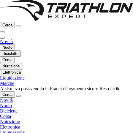
Cerca
Novità
Nuoto
Biciclette
Corsa
Nutrizione
Elettronica
Liquidazione
Marche
Assistenza post-vendita in Francia
Pagamento sicuro
Reso facile
Cerca
Novità
Nuoto
Biciclette
Corsa
Nutrizione
Elettronica
Liquidazione