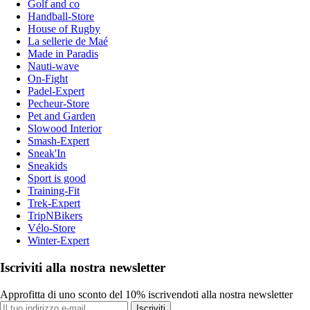
Golf and co
Handball-Store
House of Rugby
La sellerie de Maé
Made in Paradis
Nauti-wave
On-Fight
Padel-Expert
Pecheur-Store
Pet and Garden
Slowood Interior
Smash-Expert
Sneak'In
Sneakids
Sport is good
Training-Fit
Trek-Expert
TripNBikers
Vélo-Store
Winter-Expert
Iscriviti alla nostra newsletter
Approfitta di uno sconto del 10% iscrivendoti alla nostra newsletter
Iscriviti