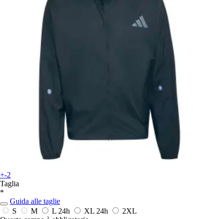
+-2
Taglia
*
Guida alle taglie
S
M
L
24h
XL
24h
2XL