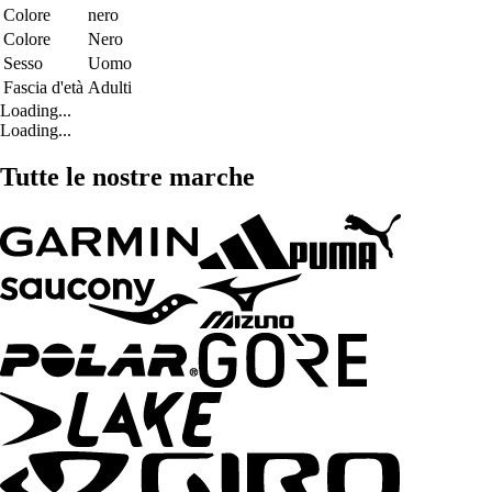
Colore
nero
Colore
Nero
Sesso
Uomo
Fascia d'età
Adulti
Loading...
Loading...
Tutte le nostre marche