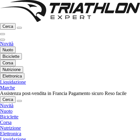
Cerca
Novità
Nuoto
Biciclette
Corsa
Nutrizione
Elettronica
Liquidazione
Marche
Assistenza post-vendita in Francia
Pagamento sicuro
Reso facile
Cerca
Novità
Nuoto
Biciclette
Corsa
Nutrizione
Elettronica
Liquidazione