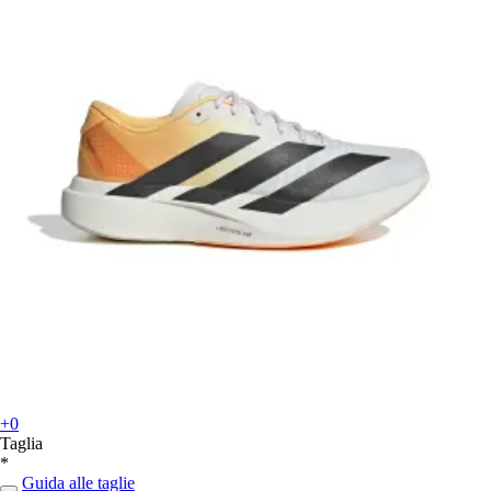
+0
Taglia
*
Guida alle taglie