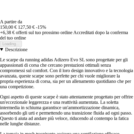
A partire da
150,00 €
127,50 €
-15%
+6,38 €
offerti sul tuo prossimo ordine
Accreditati dopo la conferma
del tuo ordine
Loading...
Descrizione
Le scarpe da running adidas Adizero Evo SL sono progettate per gli
appassionati di corsa che cercano prestazioni ottimali senza
compromessi sul comfort. Con il loro design innovativo e la tecnologia
avanzata, queste scarpe sono perfette per chi vuole migliorare la
propria esperienza di corsa, sia per un allenamento quotidiano che per
una competizione.
Ogni aspetto di queste scarpe è stato attentamente progettato per offrire
un'eccezionale leggerezza e una reattività aumentata. La soletta
intermedia in schiuma garantisce un'ammortizzazione dinamica,
assorbendo gli urti e permettendo una transizione fluida ad ogni passo.
Questo ti aiuta ad andare più veloce, riducendo al contempo la fatica
nelle lunghe distanze.
La tomaia in mesh traspirante assicura una ventilazione efficace,