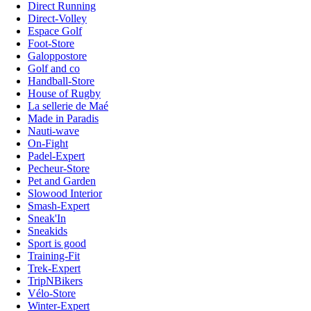
Direct Running
Direct-Volley
Espace Golf
Foot-Store
Galoppostore
Golf and co
Handball-Store
House of Rugby
La sellerie de Maé
Made in Paradis
Nauti-wave
On-Fight
Padel-Expert
Pecheur-Store
Pet and Garden
Slowood Interior
Smash-Expert
Sneak'In
Sneakids
Sport is good
Training-Fit
Trek-Expert
TripNBikers
Vélo-Store
Winter-Expert