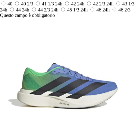
40
40 2/3
41 1/3
24h
42
24h
42 2/3
24h
43 1/3
24h
44
24h
44 2/3
24h
45 1/3
24h
46
24h
46 2/3
Questo campo è obbligatorio