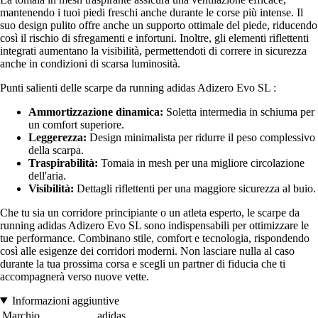
mantenendo i tuoi piedi freschi anche durante le corse più intense. Il
suo design pulito offre anche un supporto ottimale del piede, riducendo
così il rischio di sfregamenti e infortuni. Inoltre, gli elementi riflettenti
integrati aumentano la visibilità, permettendoti di correre in sicurezza
anche in condizioni di scarsa luminosità.
Punti salienti delle scarpe da running adidas Adizero Evo SL :
Ammortizzazione dinamica:
Soletta intermedia in schiuma per
un comfort superiore.
Leggerezza:
Design minimalista per ridurre il peso complessivo
della scarpa.
Traspirabilità:
Tomaia in mesh per una migliore circolazione
dell'aria.
Visibilità:
Dettagli riflettenti per una maggiore sicurezza al buio.
Che tu sia un corridore principiante o un atleta esperto, le scarpe da
running adidas Adizero Evo SL sono indispensabili per ottimizzare le
tue performance. Combinano stile, comfort e tecnologia, rispondendo
così alle esigenze dei corridori moderni. Non lasciare nulla al caso
durante la tua prossima corsa e scegli un partner di fiducia che ti
accompagnerà verso nuove vette.
Informazioni aggiuntive
Marchio
adidas