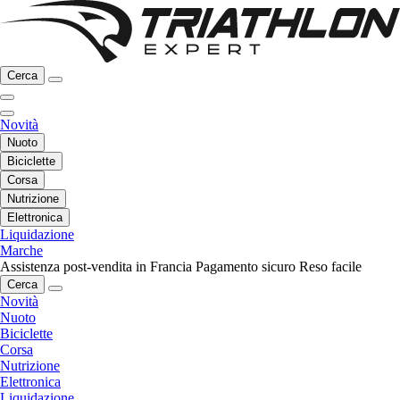
Cerca
Novità
Nuoto
Biciclette
Corsa
Nutrizione
Elettronica
Liquidazione
Marche
Assistenza post-vendita in Francia
Pagamento sicuro
Reso facile
Cerca
Novità
Nuoto
Biciclette
Corsa
Nutrizione
Elettronica
Liquidazione