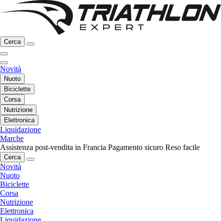
Cerca
Novità
Nuoto
Biciclette
Corsa
Nutrizione
Elettronica
Liquidazione
Marche
Assistenza post-vendita in Francia
Pagamento sicuro
Reso facile
Cerca
Novità
Nuoto
Biciclette
Corsa
Nutrizione
Elettronica
Liquidazione