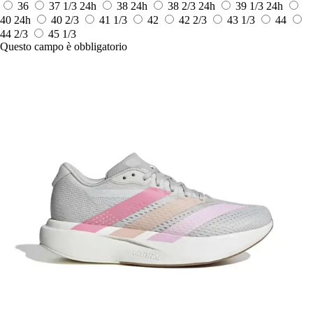
36
37 1/3
24h
38
24h
38 2/3
24h
39 1/3
24h
40
24h
40 2/3
41 1/3
42
42 2/3
43 1/3
44
44 2/3
45 1/3
Questo campo è obbligatorio