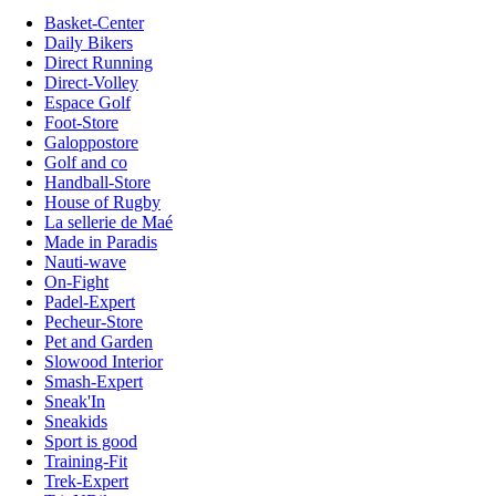
Basket-Center
Daily Bikers
Direct Running
Direct-Volley
Espace Golf
Foot-Store
Galoppostore
Golf and co
Handball-Store
House of Rugby
La sellerie de Maé
Made in Paradis
Nauti-wave
On-Fight
Padel-Expert
Pecheur-Store
Pet and Garden
Slowood Interior
Smash-Expert
Sneak'In
Sneakids
Sport is good
Training-Fit
Trek-Expert