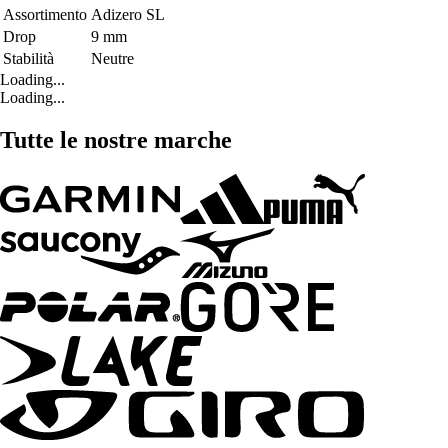
Assortimento
Adizero SL
Drop
9 mm
Stabilità
Neutre
Loading...
Loading...
Tutte le nostre marche