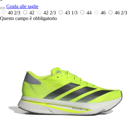
*
Guida alle taglie
40 2/3
42
42 2/3
43 1/3
44
46
46 2/3
Questo campo è obbligatorio