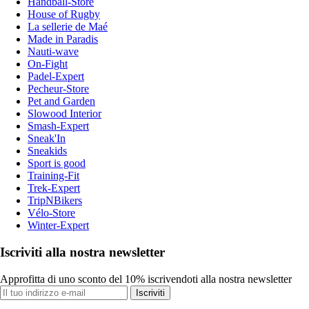
Handball-Store
House of Rugby
La sellerie de Maé
Made in Paradis
Nauti-wave
On-Fight
Padel-Expert
Pecheur-Store
Pet and Garden
Slowood Interior
Smash-Expert
Sneak'In
Sneakids
Sport is good
Training-Fit
Trek-Expert
TripNBikers
Vélo-Store
Winter-Expert
Iscriviti alla nostra newsletter
Approfitta di uno sconto del 10% iscrivendoti alla nostra newsletter
Iscriviti