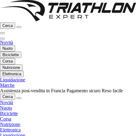
Cerca
Novità
Nuoto
Biciclette
Corsa
Nutrizione
Elettronica
Liquidazione
Marche
Assistenza post-vendita in Francia
Pagamento sicuro
Reso facile
Cerca
Novità
Nuoto
Biciclette
Corsa
Nutrizione
Elettronica
Liquidazione