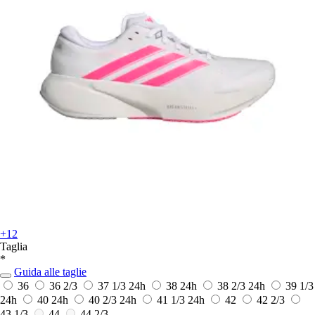
+12
Taglia
*
Guida alle taglie
36
36 2/3
37 1/3
24h
38
24h
38 2/3
24h
39 1/3
24h
40
24h
40 2/3
24h
41 1/3
24h
42
42 2/3
43 1/3
44
44 2/3