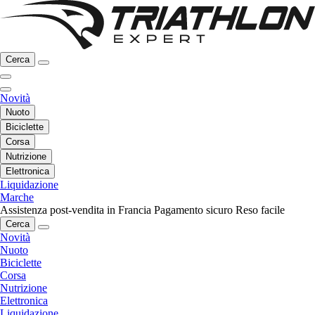
Cerca
Novità
Nuoto
Biciclette
Corsa
Nutrizione
Elettronica
Liquidazione
Marche
Assistenza post-vendita in Francia
Pagamento sicuro
Reso facile
Cerca
Novità
Nuoto
Biciclette
Corsa
Nutrizione
Elettronica
Liquidazione