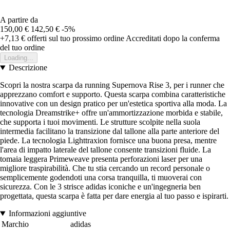
A partire da
150,00 €
142,50 €
-5%
+7,13 €
offerti sul tuo prossimo ordine
Accreditati dopo la conferma
del tuo ordine
Loading...
Descrizione
Scopri la nostra scarpa da running Supernova Rise 3, per i runner che
apprezzano comfort e supporto. Questa scarpa combina caratteristiche
innovative con un design pratico per un'estetica sportiva alla moda. La
tecnologia Dreamstrike+ offre un'ammortizzazione morbida e stabile,
che supporta i tuoi movimenti. Le strutture scolpite nella suola
intermedia facilitano la transizione dal tallone alla parte anteriore del
piede. La tecnologia Lighttraxion fornisce una buona presa, mentre
l'area di impatto laterale del tallone consente transizioni fluide. La
tomaia leggera Primeweave presenta perforazioni laser per una
migliore traspirabilità. Che tu stia cercando un record personale o
semplicemente godendoti una corsa tranquilla, ti muoverai con
sicurezza. Con le 3 strisce adidas iconiche e un'ingegneria ben
progettata, questa scarpa è fatta per dare energia al tuo passo e ispirarti.
Informazioni aggiuntive
Marchio
adidas