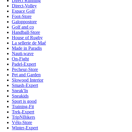
Direct Running
Direct-Volley
Espace Golf
Foot-Store
Galoppostore
Golf and co
Handball-Store
House of Rugby
La sellerie de Maé
Made in Paradis
Nauti-wave
On-Fight
Padel-Expert
Pecheur-Store
Pet and Garden
Slowood Interior
Smash-Expert
Sneak'In
Sneakids
Sport is good
Training-Fit
Trek-Expert
TripNBikers
Vélo-Store
Winter-Expert