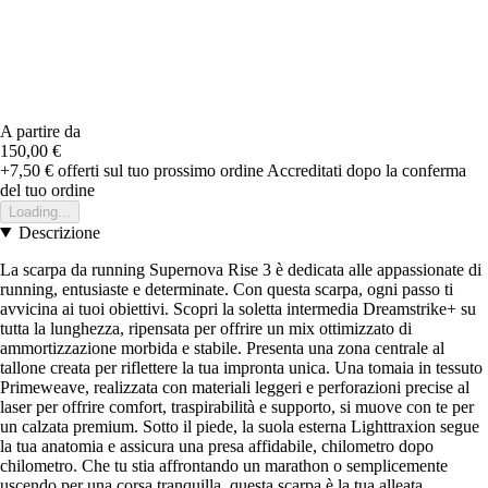
A partire da
150,00 €
+7,50 €
offerti sul tuo prossimo ordine
Accreditati dopo la conferma
del tuo ordine
Loading...
Descrizione
La scarpa da running Supernova Rise 3 è dedicata alle appassionate di
running, entusiaste e determinate. Con questa scarpa, ogni passo ti
avvicina ai tuoi obiettivi. Scopri la soletta intermedia Dreamstrike+ su
tutta la lunghezza, ripensata per offrire un mix ottimizzato di
ammortizzazione morbida e stabile. Presenta una zona centrale al
tallone creata per riflettere la tua impronta unica. Una tomaia in tessuto
Primeweave, realizzata con materiali leggeri e perforazioni precise al
laser per offrire comfort, traspirabilità e supporto, si muove con te per
un calzata premium. Sotto il piede, la suola esterna Lighttraxion segue
la tua anatomia e assicura una presa affidabile, chilometro dopo
chilometro. Che tu stia affrontando un marathon o semplicemente
uscendo per una corsa tranquilla, questa scarpa è la tua alleata.