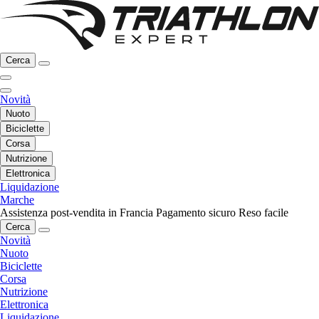
Cerca
Novità
Nuoto
Biciclette
Corsa
Nutrizione
Elettronica
Liquidazione
Marche
Assistenza post-vendita in Francia
Pagamento sicuro
Reso facile
Cerca
Novità
Nuoto
Biciclette
Corsa
Nutrizione
Elettronica
Liquidazione