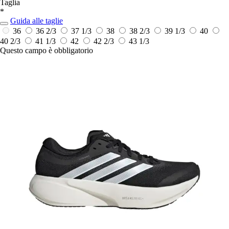
Taglia
*
Guida alle taglie
36
36 2/3
37 1/3
38
38 2/3
39 1/3
40
40 2/3
41 1/3
42
42 2/3
43 1/3
Questo campo è obbligatorio