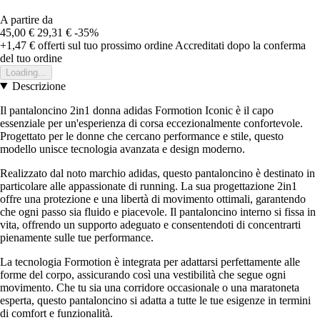
A partire da
45,00 €
29,31 €
-35%
+1,47 €
offerti sul tuo prossimo ordine
Accreditati dopo la conferma
del tuo ordine
Loading...
Descrizione
Il pantaloncino 2in1 donna adidas Formotion Iconic è il capo
essenziale per un'esperienza di corsa eccezionalmente confortevole.
Progettato per le donne che cercano performance e stile, questo
modello unisce tecnologia avanzata e design moderno.
Realizzato dal noto marchio adidas, questo pantaloncino è destinato in
particolare alle appassionate di running. La sua progettazione 2in1
offre una protezione e una libertà di movimento ottimali, garantendo
che ogni passo sia fluido e piacevole. Il pantaloncino interno si fissa in
vita, offrendo un supporto adeguato e consentendoti di concentrarti
pienamente sulle tue performance.
La tecnologia Formotion è integrata per adattarsi perfettamente alle
forme del corpo, assicurando così una vestibilità che segue ogni
movimento. Che tu sia una corridore occasionale o una maratoneta
esperta, questo pantaloncino si adatta a tutte le tue esigenze in termini
di comfort e funzionalità.