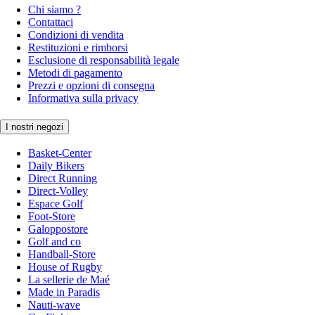
Chi siamo ?
Contattaci
Condizioni di vendita
Restituzioni e rimborsi
Esclusione di responsabilità legale
Metodi di pagamento
Prezzi e opzioni di consegna
Informativa sulla privacy
I nostri negozi
Basket-Center
Daily Bikers
Direct Running
Direct-Volley
Espace Golf
Foot-Store
Galoppostore
Golf and co
Handball-Store
House of Rugby
La sellerie de Maé
Made in Paradis
Nauti-wave