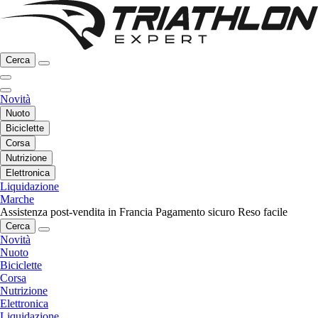
Cerca
Novità
Nuoto
Biciclette
Corsa
Nutrizione
Elettronica
Liquidazione
Marche
Assistenza post-vendita in Francia
Pagamento sicuro
Reso facile
Cerca
Novità
Nuoto
Biciclette
Corsa
Nutrizione
Elettronica
Liquidazione