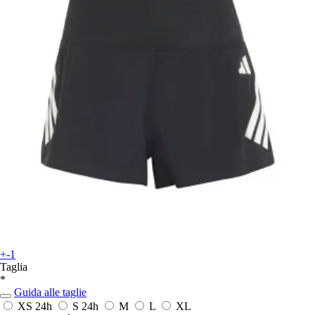
+-1
Taglia
*
Guida alle taglie
XS
24h
S
24h
M
L
XL